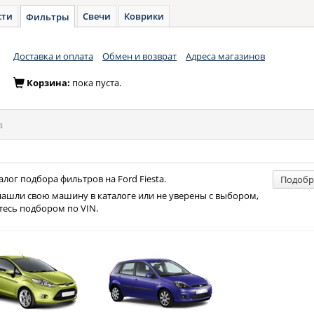
сти
Свечи
Коврики
Фильтры
Доставка и оплата
Обмен и возврат
Адреса магазинов
Корзина:
пока пуста.
a
лог подбора фильтров на Ford Fiesta.
Подобр
нашли свою машину в каталоге или не уверены с выбором,
тесь подбором по VIN.