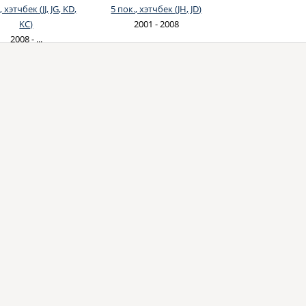
, хэтчбек (JJ, JG, KD,
5 пок., хэтчбек (JH, JD)
KC)
2001 - 2008
2008 - ...