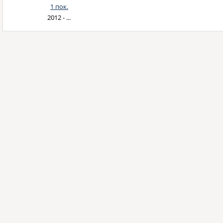
1 пок.
2012 - ...