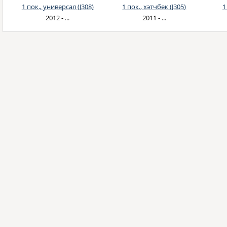
1 пок., универсал (J308)
1 пок., хэтчбек (J305)
1
2012 - ...
2011 - ...