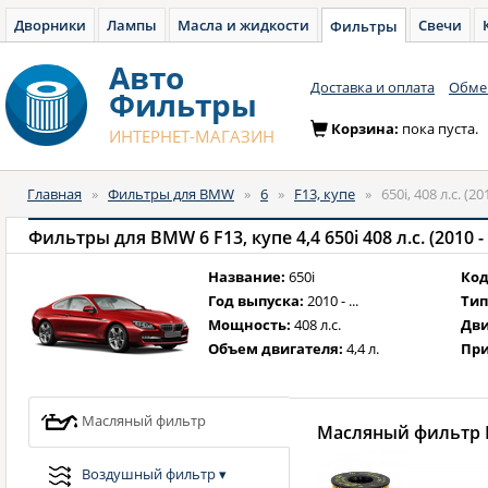
Дворники
Лампы
Масла и жидкости
Свечи
Фильтры
Авто
Доставка и оплата
Обмен
Фильтры
Корзина:
пока пуста.
ИНТЕРНЕТ-МАГАЗИН
Главная
»
Фильтры для BMW
»
6
»
F13, купе
»
650i, 408 л.с. (2
Фильтры для BMW 6 F13, купе 4,4 650i 408 л.с. (2010 -
Название:
650i
Код
Год выпуска:
2010 - ...
Тип
Мощность:
408 л.с.
Дви
Объем двигателя:
4,4 л.
При
Масляный фильтр
Масляный фильтр B
Воздушный фильтр
▾