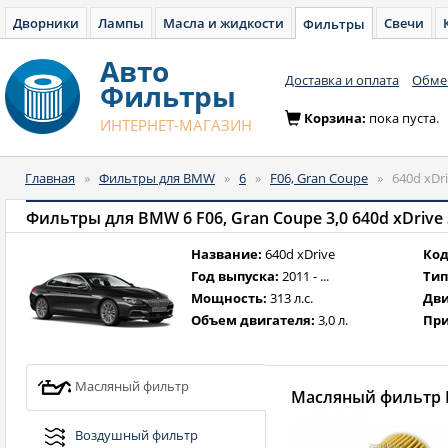
Дворники
Лампы
Масла и жидкости
Свечи
Фильтры
Авто
Доставка и оплата
Обмен
Фильтры
Корзина:
пока пуста.
ИНТЕРНЕТ-МАГАЗИН
Главная
»
Фильтры для BMW
»
6
»
F06, Gran Coupe
»
640d xDri
Фильтры для BMW 6 F06, Gran Coupe 3,0 640d xDrive 31
Название:
640d xDrive
Код
Год выпуска:
2011 - ...
Тип
Мощность:
313 л.с.
Дви
Объем двигателя:
3,0 л.
При
Масляный фильтр
Масляный фильтр B
Воздушный фильтр