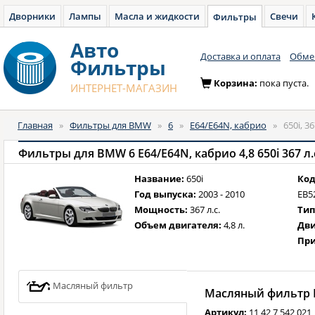
Дворники
Лампы
Масла и жидкости
Свечи
Фильтры
Авто
Доставка и оплата
Обмен
Фильтры
Корзина:
пока пуста.
ИНТЕРНЕТ-МАГАЗИН
Главная
»
Фильтры для BMW
»
6
»
E64/E64N, кабрио
»
650i, 3
Фильтры для BMW 6 E64/E64N, кабрио 4,8 650i 367 л.с
Название:
650i
Код
Год выпуска:
2003 - 2010
EB5
Мощность:
367 л.с.
Тип
Объем двигателя:
4,8 л.
Дви
При
Масляный фильтр
Масляный фильтр B
Артикул:
11 42 7 542 021