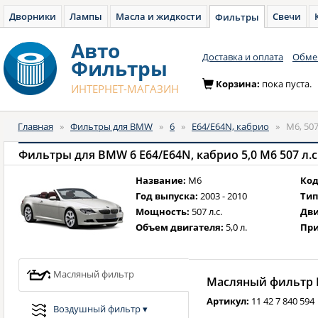
Дворники
Лампы
Масла и жидкости
Свечи
Фильтры
Авто
Доставка и оплата
Обмен
Фильтры
Корзина:
пока пуста.
ИНТЕРНЕТ-МАГАЗИН
Главная
»
Фильтры для BMW
»
6
»
E64/E64N, кабрио
»
M6, 507
Фильтры для BMW 6 E64/E64N, кабрио 5,0 M6 507 л.с.
Название:
M6
Код
Год выпуска:
2003 - 2010
Тип
Мощность:
507 л.с.
Дви
Объем двигателя:
5,0 л.
При
Масляный фильтр
Масляный фильтр B
Артикул:
11 42 7 840 594
Воздушный фильтр
▾