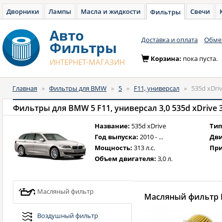
Дворники
Лампы
Масла и жидкости
Свечи
Фильтры
Авто
Доставка и оплата
Обмен
Фильтры
Корзина:
пока пуста.
ИНТЕРНЕТ-МАГАЗИН
Главная
»
Фильтры для BMW
»
5
»
F11, универсал
»
535d xDriv
Фильтры для BMW 5 F11, универсал 3,0 535d xDrive 313
Название:
535d xDrive
Тип
Год выпуска:
2010 - ...
Дви
Мощность:
313 л.с.
При
Объем двигателя:
3,0 л.
Масляный фильтр
Масляный фильтр B
Воздушный фильтр