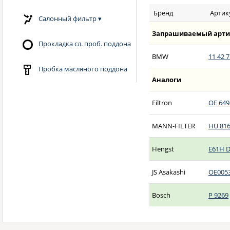
Бренд
Артик
Салонный фильтр
▾
Запрашиваемый арти
Прокладка сл. проб. поддона
BMW
11 42 7
Пробка масляного поддона
Аналоги
Filtron
OE 649
MANN-FILTER
HU 816
Hengst
E61H 
JS Asakashi
OE005
Bosch
P 9269