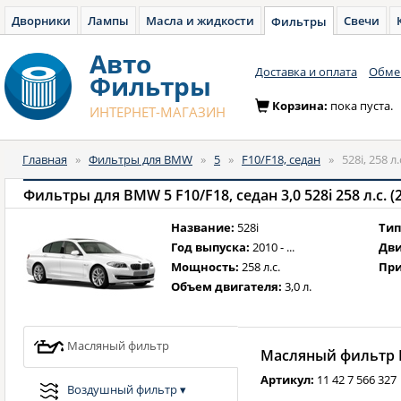
Дворники
Лампы
Масла и жидкости
Свечи
Фильтры
Авто
Доставка и оплата
Обмен
Фильтры
Корзина:
пока пуста.
ИНТЕРНЕТ-МАГАЗИН
Главная
»
Фильтры для BMW
»
5
»
F10/F18, седан
»
528i, 258 л
Фильтры для BMW 5 F10/F18, седан 3,0 528i 258 л.с. (2
Название:
528i
Тип
Год выпуска:
2010 - ...
Дви
Мощность:
258 л.с.
При
Объем двигателя:
3,0 л.
Масляный фильтр
Масляный фильтр B
Артикул:
11 42 7 566 327
Воздушный фильтр
▾