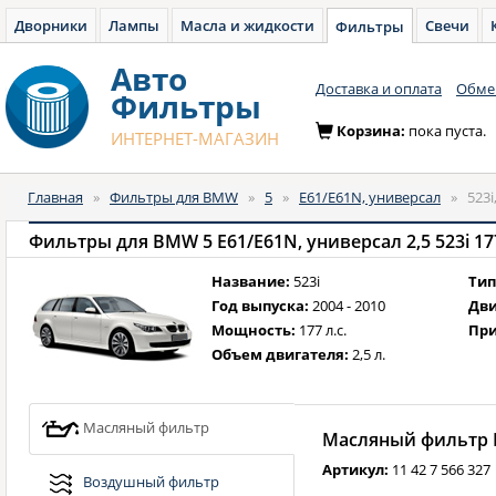
Дворники
Лампы
Масла и жидкости
Свечи
Фильтры
Авто
Доставка и оплата
Обмен
Фильтры
Корзина:
пока пуста.
ИНТЕРНЕТ-МАГАЗИН
Главная
»
Фильтры для BMW
»
5
»
E61/E61N, универсал
»
523i
Фильтры для BMW 5 E61/E61N, универсал 2,5 523i 177 л
Название:
523i
Тип
Год выпуска:
2004 - 2010
Дви
Мощность:
177 л.с.
При
Объем двигателя:
2,5 л.
Масляный фильтр
Масляный фильтр B
Артикул:
11 42 7 566 327
Воздушный фильтр