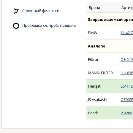
Бренд
Артик
Салонный фильтр
▾
Запрашиваемый арти
Прокладка сл. проб. поддона
BMW
11 42 7
Аналоги
Filtron
OE 649
MANN-FILTER
HU 816
Hengst
E61H 
JS Asakashi
OE005
Bosch
P 9269