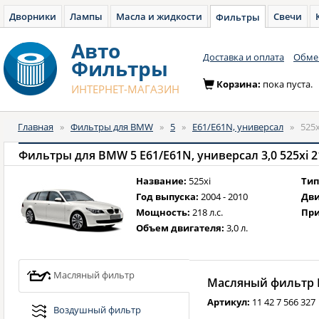
Дворники
Лампы
Масла и жидкости
Свечи
Фильтры
Авто
Доставка и оплата
Обмен
Фильтры
Корзина:
пока пуста.
ИНТЕРНЕТ-МАГАЗИН
Главная
»
Фильтры для BMW
»
5
»
E61/E61N, универсал
»
525x
Фильтры для BMW 5 E61/E61N, универсал 3,0 525xi 218
Название:
525xi
Тип
Год выпуска:
2004 - 2010
Дви
Мощность:
218 л.с.
При
Объем двигателя:
3,0 л.
Масляный фильтр
Масляный фильтр B
Артикул:
11 42 7 566 327
Воздушный фильтр