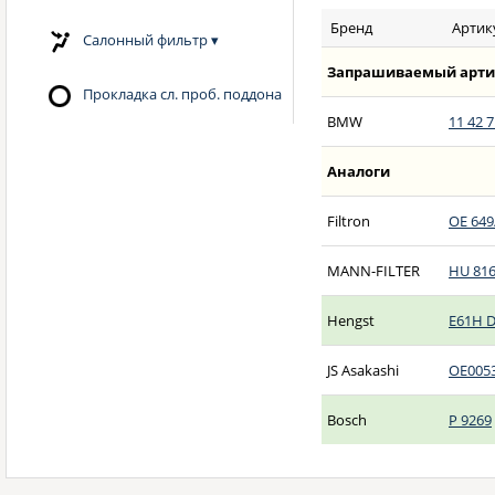
Бренд
Артик
Салонный фильтр
▾
Запрашиваемый арти
Прокладка сл. проб. поддона
BMW
11 42 7
Аналоги
Filtron
OE 649
MANN-FILTER
HU 816
Hengst
E61H 
JS Asakashi
OE005
Bosch
P 9269