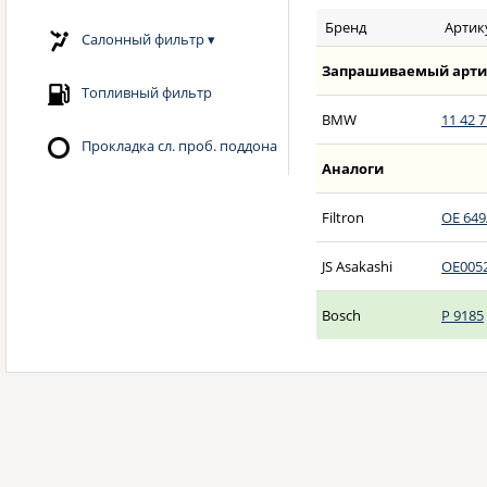
Бренд
Артик
Салонный фильтр
▾
Запрашиваемый арти
Топливный фильтр
BMW
11 42 7
Прокладка сл. проб. поддона
Аналоги
Filtron
OE 649
JS Asakashi
OE005
Bosch
P 9185