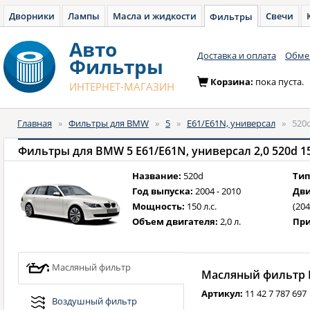
Дворники
Лампы
Масла и жидкости
Свечи
Фильтры
Авто
Доставка и оплата
Обмен
Фильтры
Корзина:
пока пуста.
ИНТЕРНЕТ-МАГАЗИН
Главная
»
Фильтры для BMW
»
5
»
E61/E61N, универсал
»
520d
Название:
520d
Тип
Год выпуска:
2004 - 2010
Дви
Мощность:
150 л.с.
(204
Объем двигателя:
2,0 л.
При
Масляный фильтр
Масляный фильтр B
Артикул:
11 42 7 787 697
Воздушный фильтр