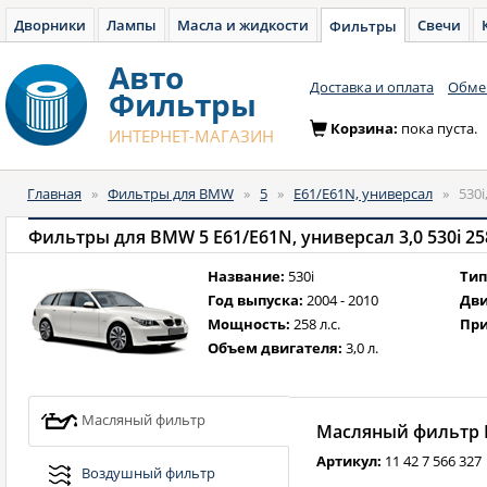
Дворники
Лампы
Масла и жидкости
Свечи
Фильтры
Авто
Доставка и оплата
Обмен
Фильтры
Корзина:
пока пуста.
ИНТЕРНЕТ-МАГАЗИН
Главная
»
Фильтры для BMW
»
5
»
E61/E61N, универсал
»
530i
Фильтры для BMW 5 E61/E61N, универсал 3,0 530i 258 л
Название:
530i
Тип
Год выпуска:
2004 - 2010
Дви
Мощность:
258 л.с.
При
Объем двигателя:
3,0 л.
Масляный фильтр
Масляный фильтр B
Артикул:
11 42 7 566 327
Воздушный фильтр