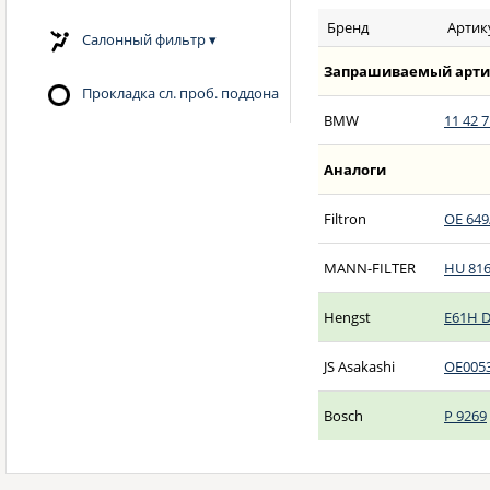
Бренд
Артик
Салонный фильтр
▾
Запрашиваемый арти
Прокладка сл. проб. поддона
BMW
11 42 7
Аналоги
Filtron
OE 649
MANN-FILTER
HU 816
Hengst
E61H 
JS Asakashi
OE005
Bosch
P 9269