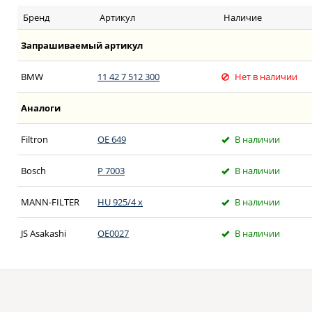
Бренд
Артикул
Наличие
Запрашиваемый артикул
BMW
11 42 7 512 300
Нет в наличии
Аналоги
Filtron
OE 649
В наличии
Bosch
P 7003
В наличии
MANN-FILTER
HU 925/4 x
В наличии
JS Asakashi
OE0027
В наличии