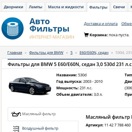
Дворники
Лампы
Масла и жидкости
Свечи
Фильтры
Авто
Доставка и оплата
Обмен
Фильтры
Корзина:
пока пуста.
ИНТЕРНЕТ-МАГАЗИН
Главная
»
Фильтры для BMW
»
5
»
E60/E60N, седан
»
530d, 231
Фильтры для BMW 5 E60/E60N, седан 3,0 530d 231 л.с.
Название:
530d
Тип
Год выпуска:
2003 - 2010
Дви
Мощность:
231 л.с.
(30
Объем двигателя:
3,0 л.
При
Масляный фильтр
Масляный фильтр B
Артикул:
11 42 7 788 460
Воздушный фильтр