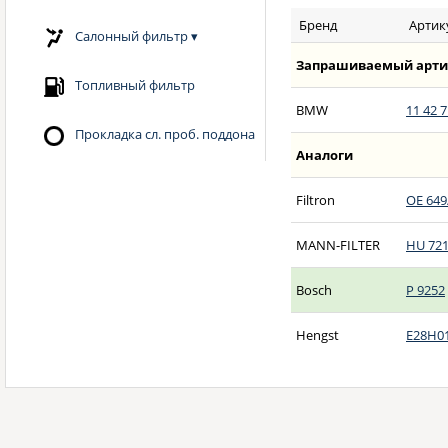
Бренд
Артик
Салонный фильтр
▾
Запрашиваемый арти
Топливный фильтр
BMW
11 42 7
Прокладка сл. проб. поддона
Аналоги
Filtron
OE 649
MANN-FILTER
HU 721
Bosch
P 9252
Hengst
E28H0