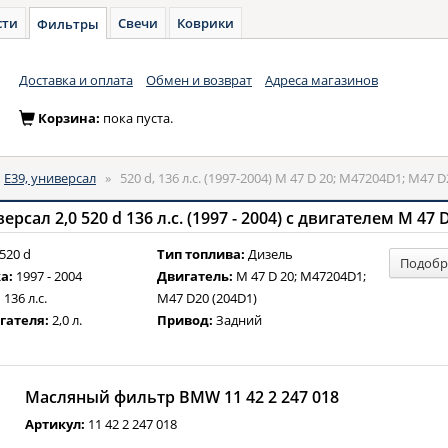
сти
Свечи
Коврики
Фильтры
Доставка и оплата
Обмен и возврат
Адреса магазинов
Корзина:
пока пуста.
»
E39, универсал
»
520 d, 136 л.с. (1997-2004) M 47 D 20; M47204D1; M47 D
520 d
Тип топлива:
Дизель
Подобр
а:
1997 - 2004
Двигатель:
M 47 D 20; M47204D1;
:
136 л.с.
M47 D20 (204D1)
гателя:
2,0 л.
Привод:
Задний
Масляный фильтр BMW 11 42 2 247 018
Артикул:
11 42 2 247 018