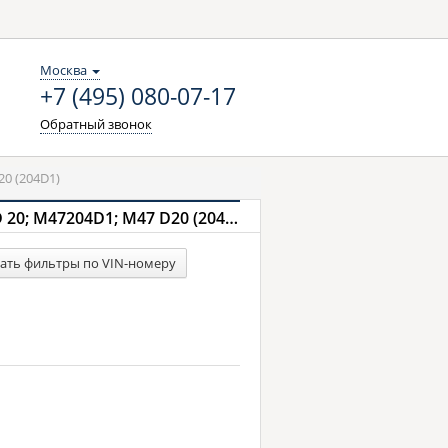
Москва
+7 (495) 080-07-17
Обратный звонок
20 (204D1)
Фильтры для BMW 5 E39, универсал 2,0 520 d 136 л.с. (1997 - 2004) с двигателем M 47 D 20; M47204D1; M47 D20 (204D1)
ать фильтры по VIN-номеру