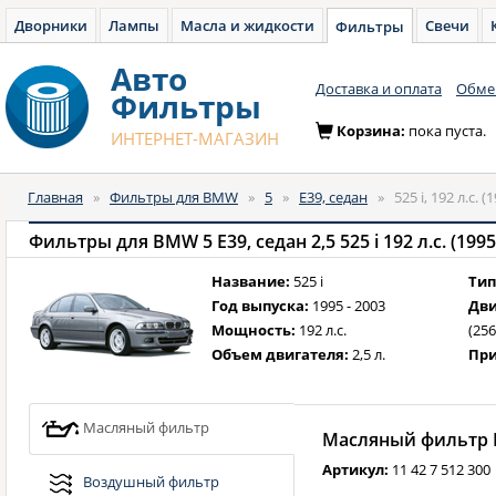
Дворники
Лампы
Масла и жидкости
Свечи
Фильтры
Авто
Доставка и оплата
Обмен
Фильтры
Корзина:
пока пуста.
ИНТЕРНЕТ-МАГАЗИН
Главная
»
Фильтры для BMW
»
5
»
E39, седан
»
525 i, 192 л.с. 
Фильтры для BMW 5 E39, седан 2,5 525 i 192 л.с. (1995
Название:
525 i
Тип
Год выпуска:
1995 - 2003
Дви
Мощность:
192 л.с.
(256
Объем двигателя:
2,5 л.
При
Масляный фильтр
Масляный фильтр B
Артикул:
11 42 7 512 300
Воздушный фильтр