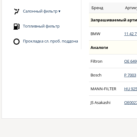
Бренд
Артик
Салонный фильтр
▾
Запрашиваемый арти
Топливный фильтр
BMW
11 42 7
Прокладка сл. проб. поддона
Аналоги
Filtron
OE 649
Bosch
P 7003
MANN-FILTER
HU 925
JS Asakashi
OE002