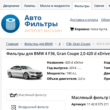
Дворники
Лампы
Масла и жидкости
Свечи
Фильтры
Авто
Доставка и оплата
Обмен
Фильтры
Корзина:
пока пуста.
ИНТЕРНЕТ-МАГАЗИН
Главная
»
Фильтры для BMW
»
4
»
F36, Gran Coupe
»
420 d xDr
Фильтры для BMW 4 F36, Gran Coupe 2,0 420 d xDrive 19
Название:
420 d xDrive
Код
Год выпуска:
2014 - ...
Тип
Мощность:
190 л.с.
Дви
Объем двигателя:
2,0 л.
При
Масляный фильтр
Масляный фильтр B
Артикул:
11 42 8 575 211
Воздушный фильтр