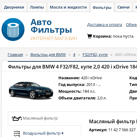
Дворники
Лампы
Масла и жидкости
Свечи
Фильтры
Авто
Доставка и оплата
Обмен
Фильтры
Корзина:
пока пуста.
ИНТЕРНЕТ-МАГАЗИН
Главная
»
Фильтры для BMW
»
4
»
F32/F82, купе
»
420 i xDrive
Фильтры для BMW 4 F32/F82, купе 2,0 420 i xDrive 184 л
Название:
420 i xDrive
Код
Год выпуска:
2013 - ...
Тип
Мощность:
184 л.с.
Дви
Объем двигателя:
2,0 л.
При
Масляный фильтр
Масляный фильтр B
Артикул:
11 42 7 566 327
Воздушный фильтр
▾