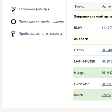
Бренд
Артик
Салонный фильтр
▾
Запрашиваемый арти
Прокладка сл. проб. поддона
BMW
11 42 7
Пробка масляного поддона
Аналоги
Filtron
OE 649
MANN-FILTER
HU 816
Hengst
E61H 
JS Asakashi
OE005
Bosch
P 9269