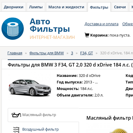
Дворники
Лампы
Масла и жидкости
Свечи
Фильтры
Авто
Доставка и оплата
Обмен
Фильтры
Корзина:
пока пуста.
ИНТЕРНЕТ-МАГАЗИН
Главная
»
Фильтры для BMW
»
3
»
F34, GT
»
320 d xDrive, 184 л
Фильтры для BMW 3 F34, GT 2,0 320 d xDrive 184 л.с. (
Название:
320 d xDrive
Код
Год выпуска:
2013 - ...
Тип
Мощность:
184 л.с.
Дви
Объем двигателя:
2,0 л.
При
Масляный фильтр
Масляный фильтр B
Воздушный фильтр