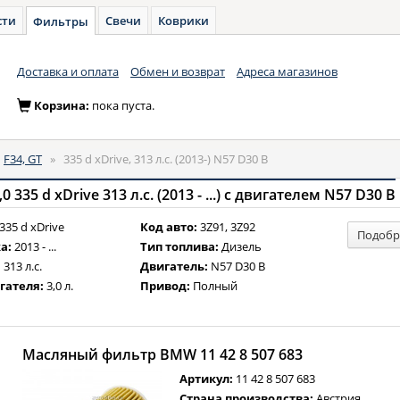
сти
Свечи
Коврики
Фильтры
Доставка и оплата
Обмен и возврат
Адреса магазинов
Корзина:
пока пуста.
»
F34, GT
»
335 d xDrive, 313 л.с. (2013-) N57 D30 B
335 d xDrive 313 л.с. (2013 - ...) с двигателем N57 D30 B
335 d xDrive
Код авто:
3Z91, 3Z92
Подобр
а:
2013 - ...
Тип топлива:
Дизель
:
313 л.с.
Двигатель:
N57 D30 B
гателя:
3,0 л.
Привод:
Полный
Масляный фильтр BMW 11 42 8 507 683
Артикул:
11 42 8 507 683
Страна производства:
Австрия