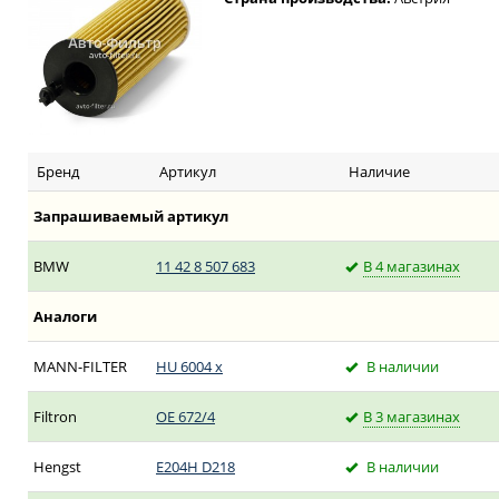
Бренд
Артикул
Наличие
Запрашиваемый артикул
BMW
11 42 8 507 683
В 4 магазинах
Аналоги
MANN-FILTER
HU 6004 x
В наличии
Filtron
OE 672/4
В 3 магазинах
Hengst
E204H D218
В наличии