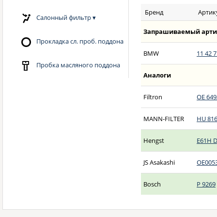
Бренд
Артик
Салонный фильтр
▾
Запрашиваемый арти
Прокладка сл. проб. поддона
BMW
11 42 7
Пробка масляного поддона
Аналоги
Filtron
OE 649
MANN-FILTER
HU 816
Hengst
E61H 
JS Asakashi
OE005
Bosch
P 9269