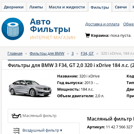
Дворники
Лампы
Масла и жидкости
Свечи
Фильтры
Авто
Доставка и оплата
Обмен
Фильтры
Корзина:
пока пуста.
ИНТЕРНЕТ-МАГАЗИН
Главная
»
Фильтры для BMW
»
3
»
F34, GT
»
320 i xDrive, 184 л
Фильтры для BMW 3 F34, GT 2,0 320 i xDrive 184 л.с. (2
Название:
320 i xDrive
Код
Год выпуска:
2013 - ...
Тип
Мощность:
184 л.с.
Дви
Объем двигателя:
2,0 л.
При
Масляный фильтр
Масляный фильтр B
Артикул:
11 42 7 566 327
Воздушный фильтр
▾