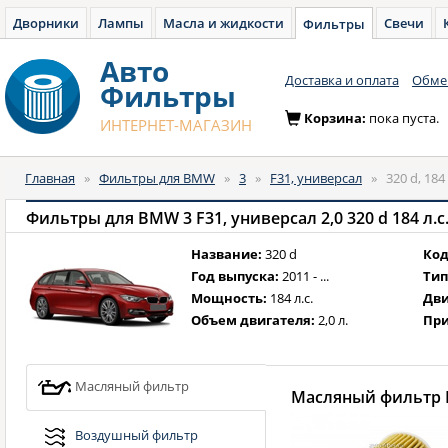
Дворники
Лампы
Масла и жидкости
Свечи
Фильтры
Авто
Доставка и оплата
Обмен
Фильтры
Корзина:
пока пуста.
ИНТЕРНЕТ-МАГАЗИН
Главная
»
Фильтры для BMW
»
3
»
F31, универсал
»
320 d, 184
Фильтры для BMW 3 F31, универсал 2,0 320 d 184 л.с. 
Название:
320 d
Код
Год выпуска:
2011 - ...
Тип
Мощность:
184 л.с.
Дви
Объем двигателя:
2,0 л.
При
Масляный фильтр
Масляный фильтр B
Воздушный фильтр