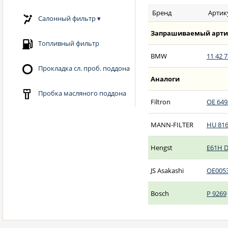
Бренд
Артик
Салонный фильтр
▾
Запрашиваемый арти
Топливный фильтр
BMW
11 42 7
Прокладка сл. проб. поддона
Аналоги
Пробка масляного поддона
Filtron
OE 649
MANN-FILTER
HU 816
Hengst
E61H 
JS Asakashi
OE005
Bosch
P 9269