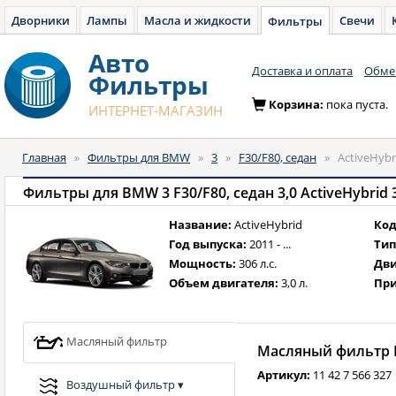
Дворники
Лампы
Масла и жидкости
Свечи
Фильтры
Авто
Доставка и оплата
Обмен
Фильтры
Корзина:
пока пуста.
ИНТЕРНЕТ-МАГАЗИН
Главная
»
Фильтры для BMW
»
3
»
F30/F80, седан
»
ActiveHybri
Фильтры для BMW 3 F30/F80, седан 3,0 ActiveHybrid 306
Название:
ActiveHybrid
Код
Год выпуска:
2011 - ...
Тип
Мощность:
306 л.с.
Дви
Объем двигателя:
3,0 л.
При
Масляный фильтр
Масляный фильтр B
Артикул:
11 42 7 566 327
Воздушный фильтр
▾