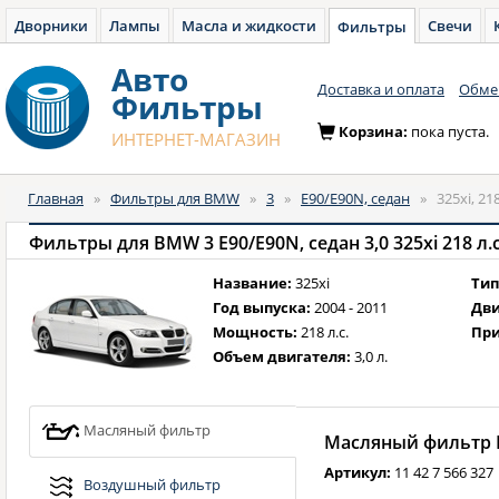
Дворники
Лампы
Масла и жидкости
Свечи
Фильтры
Авто
Доставка и оплата
Обмен
Фильтры
Корзина:
пока пуста.
ИНТЕРНЕТ-МАГАЗИН
Главная
»
Фильтры для BMW
»
3
»
E90/E90N, седан
»
325xi, 21
Фильтры для BMW 3 E90/E90N, седан 3,0 325xi 218 л.с.
Название:
325xi
Тип
Год выпуска:
2004 - 2011
Дви
Мощность:
218 л.с.
При
Объем двигателя:
3,0 л.
Масляный фильтр
Масляный фильтр B
Артикул:
11 42 7 566 327
Воздушный фильтр