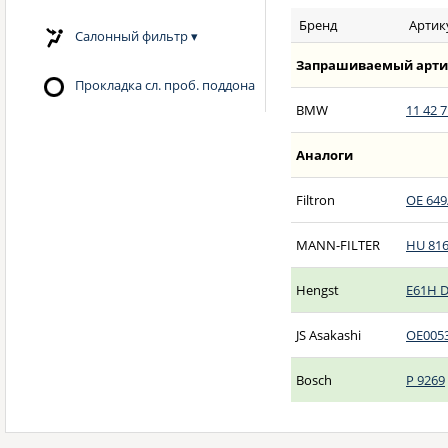
Бренд
Артик
Салонный фильтр
▾
Запрашиваемый арти
Прокладка сл. проб. поддона
BMW
11 42 7
Аналоги
Filtron
OE 649
MANN-FILTER
HU 816
Hengst
E61H 
JS Asakashi
OE005
Bosch
P 9269