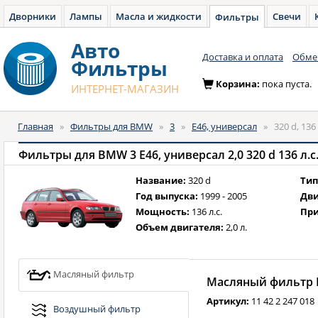
Дворники
Лампы
Масла и жидкости
Свечи
Фильтры
Авто
Доставка и оплата
Обмен
Фильтры
Корзина:
пока пуста.
ИНТЕРНЕТ-МАГАЗИН
Главная
»
Фильтры для BMW
»
3
»
E46, универсал
»
320 d, 136
Фильтры для BMW 3 E46, универсал 2,0 320 d 136 л.с.
Название:
320 d
Тип
Год выпуска:
1999 - 2005
Дви
Мощность:
136 л.с.
При
Объем двигателя:
2,0 л.
Масляный фильтр
Масляный фильтр B
Артикул:
11 42 2 247 018
Воздушный фильтр