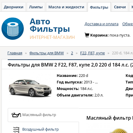
Дворники
Лампы
Масла и жидкости
Свечи
Фильтры
Авто
Доставка и оплата
Обмен
Фильтры
Корзина:
пока пуста.
ИНТЕРНЕТ-МАГАЗИН
Главная
»
Фильтры для BMW
»
2
»
F22, F87, купе
»
220 d, 184 л
Фильтры для BMW 2 F22, F87, купе 2,0 220 d 184 л.с. (2
Название:
220 d
Код
Год выпуска:
2013 - ...
Тип
Мощность:
184 л.с.
Дви
Объем двигателя:
2,0 л.
При
Масляный фильтр
Масляный фильтр B
Воздушный фильтр