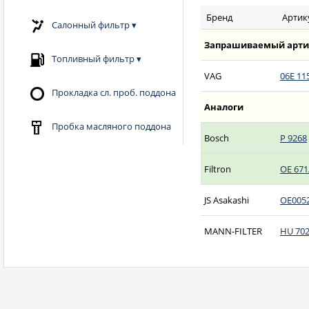
Бренд
Артик
Салонный фильтр
▾
Запрашиваемый арти
Топливный фильтр
▾
VAG
06E 11
Прокладка сл. проб. поддона
Аналоги
Пробка масляного поддона
Bosch
P 9268
Filtron
OE 671
JS Asakashi
OE005
MANN-FILTER
HU 702