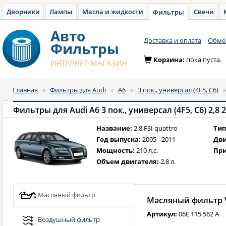
Дворники
Лампы
Масла и жидкости
Свечи
Фильтры
Авто
Доставка и оплата
Обмен
Фильтры
Корзина:
пока пуста.
ИНТЕРНЕТ-МАГАЗИН
Главная
»
Фильтры для Audi
»
A6
»
3 пок., универсал (4F5, C6)
Фильтры для Audi A6 3 пок., универсал (4F5, C6) 2,8 2.
Название:
2.8 FSI quattro
Тип
Год выпуска:
2005 - 2011
Дви
Мощность:
210 л.с.
При
Объем двигателя:
2,8 л.
Масляный фильтр
Масляный фильтр V
Артикул:
06E 115 562 A
Воздушный фильтр