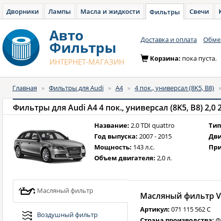
Дворники
Лампы
Масла и жидкости
Свечи
Фильтры
Авто
Доставка и оплата
Обмен
Фильтры
Корзина:
пока пуста.
ИНТЕРНЕТ-МАГАЗИН
Главная
»
Фильтры для Audi
»
A4
»
4 пок., универсал (8K5, B8)
Фильтры для Audi A4 4 пок., универсал (8K5, B8) 2,0 2
Название:
2.0 TDI quattro
Тип
Год выпуска:
2007 - 2015
Дви
Мощность:
143 л.с.
При
Объем двигателя:
2,0 л.
Масляный фильтр
Масляный фильтр VA
Артикул:
071 115 562 C
Воздушный фильтр
Страна производства:
Ф