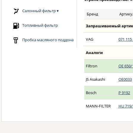
Салонный фильтр
▾
Бренд
Артику
Топливный фильтр
Запрашиваемый артик
VAG
071 115
Пробка масляного поддона
Аналоги
Filtron
OE 650/
JS Asakashi
OE0033
Bosch
P 9192
MANN-FILTER
HU 719/