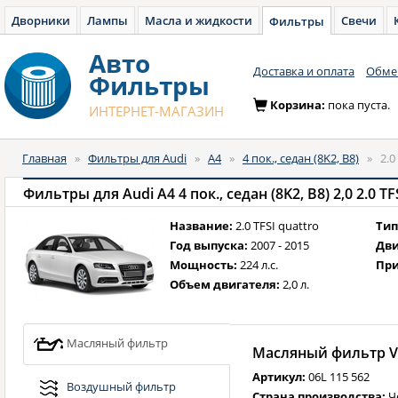
Дворники
Лампы
Масла и жидкости
Свечи
Фильтры
Авто
Доставка и оплата
Обмен
Фильтры
Корзина:
пока пуста.
ИНТЕРНЕТ-МАГАЗИН
Главная
»
Фильтры для Audi
»
A4
»
4 пок., седан (8K2, B8)
»
2.0
Фильтры для Audi A4 4 пок., седан (8K2, B8) 2,0 2.0 TF
Название:
2.0 TFSI quattro
Тип
Год выпуска:
2007 - 2015
Дви
Мощность:
224 л.с.
При
Объем двигателя:
2,0 л.
Масляный фильтр
Масляный фильтр VA
Артикул:
06L 115 562
Воздушный фильтр
Страна производства:
Ч