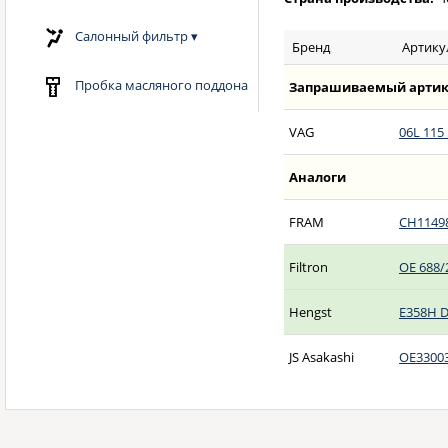
Салонный фильтр
▾
Бренд
Артику
Пробка масляного поддона
Запрашиваемый артик
VAG
06L 115
Аналоги
FRAM
CH1149
Filtron
OE 688/
Hengst
E358H 
JS Asakashi
OE3300