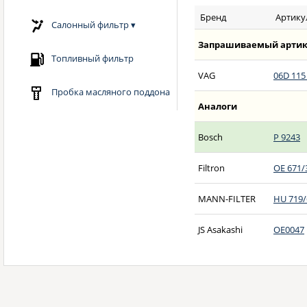
Бренд
Артику
Салонный фильтр
▾
Запрашиваемый артик
Топливный фильтр
VAG
06D 115
Пробка масляного поддона
Аналоги
Bosch
P 9243
Filtron
OE 671/
MANN-FILTER
HU 719/
JS Asakashi
OE0047