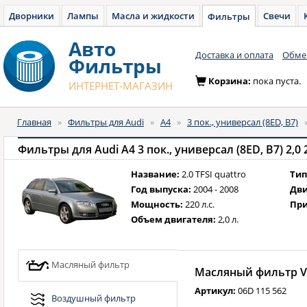
Дворники
Лампы
Масла и жидкости
Свечи
Фильтры
Авто
Доставка и оплата
Обмен
Фильтры
Корзина:
пока пуста.
ИНТЕРНЕТ-МАГАЗИН
Главная
»
Фильтры для Audi
»
A4
»
3 пок., универсал (8ED, B7)
Фильтры для Audi A4 3 пок., универсал (8ED, B7) 2,0 2
Название:
2.0 TFSI quattro
Тип
Год выпуска:
2004 - 2008
Дви
Мощность:
220 л.с.
При
Объем двигателя:
2,0 л.
Масляный фильтр
Масляный фильтр V
Артикул:
06D 115 562
Воздушный фильтр