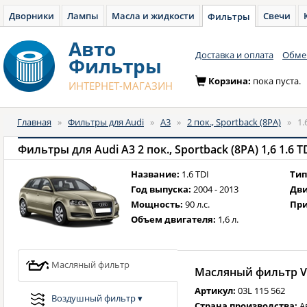
Дворники
Лампы
Масла и жидкости
Свечи
Фильтры
Авто
Доставка и оплата
Обмен
Фильтры
Корзина:
пока пуста.
ИНТЕРНЕТ-МАГАЗИН
Главная
»
Фильтры для Audi
»
A3
»
2 пок., Sportback (8PA)
»
1.
Фильтры для Audi A3 2 пок., Sportback (8PA) 1,6 1.6 TD
Название:
1.6 TDI
Тип
Год выпуска:
2004 - 2013
Дви
Мощность:
90 л.с.
При
Объем двигателя:
1,6 л.
Масляный фильтр
Масляный фильтр VA
Артикул:
03L 115 562
Воздушный фильтр
▾
Страна производства:
А