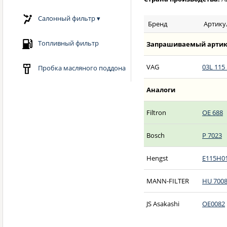
Салонный фильтр
▾
Бренд
Артику
Топливный фильтр
Запрашиваемый артик
VAG
03L 115
Пробка масляного поддона
Аналоги
Filtron
OE 688
Bosch
P 7023
Hengst
E115H0
MANN-FILTER
HU 7008
JS Asakashi
OE0082